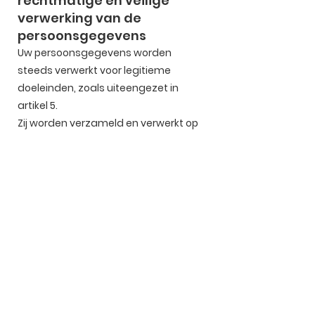
rechtmatige en veilige
verwerking van de
persoonsgegevens
Uw persoonsgegevens worden
steeds verwerkt voor legitieme
doeleinden, zoals uiteengezet in
artikel 5.
Zij worden verzameld en verwerkt op
een gepaste, relevante en
proportionele wijze, en worden niet
langer bewaard dan noodzakelijk om
de vooropgestelde doelen te
bereiken.
11.2 Recht op inzage
Indien u uw identiteit kan bewijzen,
verkrijgt u het recht om informatie te
verwerven over het verwerken van uw
persoonsgegevens. Aldus hebt u het