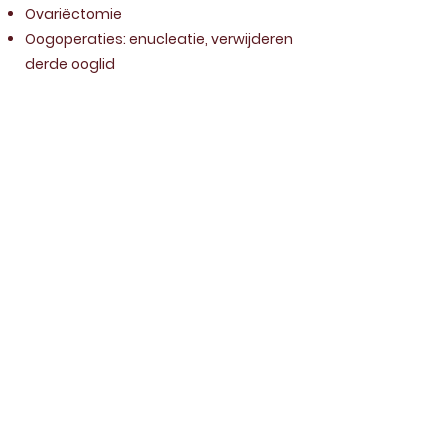
Ovariëctomie
Oogoperaties: enucleatie, verwijderen
derde ooglid
CONTACT
Désirée Aerts
+32 470 129 112
info@equides.be
ADRES
Panhovenstraat 21