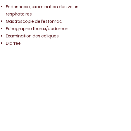
Endoscopie, examination des voies
respiratoires
Gastroscopie de l’estomac
Echographie thorax/abdomen
Examination des coliques
Diarree
CONTACT
Désirée Aerts
+32 470 129 112
info@equides.be